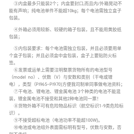
③内盒最多只能装2个；内盒要封口,而且内/外箱晃动不
能有声响；纯电池单件不能超10kg；每个电池需独立盒子
包装。
④外箱必须用较新、较硬的箱子包装，且不能用黄胶纸
包装；
⑤内包装要求：每个电池需独立包装，并且必须要用单
个盒子包装；并且必须盒中盒包装，盒子上要贴防火标
签。
⑥发票或运单上需要注明整票货物所有的电池型号
（model no）、伏数（V）与安数和类别（干电或锂
电），类型（PI965–PI970)方便我司制单同事做电池资料；
⑦干电池、锂电池、锂金属电池 3个种类的电池不能混
装，锂金属电池不接受和其他2种电池同一票！
⑧货物外箱不可有危险物品标识（航空标识1-9类危险标
识）。
⑨不接受超标电池（电池功率不能超100W)。
⑩电池或电池组外表面需标明有型号，伏数与安数，否