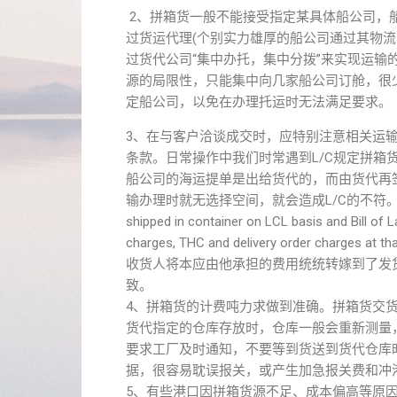
2、拼箱货一般不能接受指定某具体船公司，
过货运代理(个别实力雄厚的船公司通过其物
过货代公司“集中办托，集中分拨”来实现运
源的局限性，只能集中向几家船公司订舱，很
定船公司，以免在办理托运时无法满足要求。
3、在与客户洽谈成交时，应特别注意相关运
条款。日常操作中我们时常遇到L/C规定拼
船公司的海运提单是出给货代的，而由货代再签发
输办理时就无选择空间，就会造成L/C的不符。又
shipped in container on LCL basis and Bill of 
charges, THC and delivery order charge
收货人将本应由他承担的费用统统转嫁到了发
致。
4、拼箱货的计费吨力求做到准确。拼箱货交
货代指定的仓库存放时，仓库一般会重新测量
要求工厂及时通知，不要等到货送到货代仓库
据，很容易耽误报关，或产生加急报关费和冲
5、有些港口因拼箱货源不足、成本偏高等原