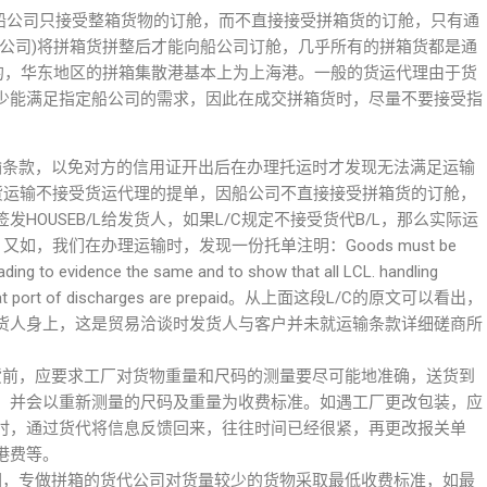
船公司只接受整箱货物的订舱，而不直接接受拼箱货的订舱，只有通
流公司)将拼箱货拼整后才能向船公司订舱，几乎所有的拼箱货都是通
输的，华东地区的拼箱集散港基本上为上海港。一般的货运代理由于货
少能满足指定船公司的需求，因此在成交拼箱货时，尽量不要接受指
输条款，以免对方的信用证开出后在办理托运时才发现无法满足运输
箱货运输不接受货运代理的提单，因船公司不直接接受拼箱货的订舱，
HOUSEB/L给发货人，如果L/C规定不接受货代B/L，那么实际运
如，我们在办理运输时，发现一份托单注明：Goods must be
Lading to evidence the same and to show that all LCL. handling
s at that port of discharges are prepaid。从上面这段L/C的原文可以看出，
货人身上，这是贸易洽谈时发货人与客户并未就运输条款详细磋商所
货前，应要求工厂对货物重量和尺码的测量要尽可能地准确，送货到
，并会以重新测量的尺码及重量为收费标准。如遇工厂更改包装，应
时，通过货代将信息反馈回来，往往时间已经很紧，再更改报关单
港费等。
因，专做拼箱的货代公司对货量较少的货物采取最低收费标准，如最