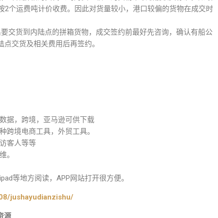
律按2个运费吨计价收费。因此对货量较小，港口较偏的货物在成交时
出要交货到内陆点的拼箱货物，成交签约前最好先咨询，确认有船公
陆点交货及相关费用后再签约。
数据，跨境，亚马逊可供下载
种跨境电商工具，外贸工具。
访客人等等
维。
pad等地方阅读，APP网站打开很方便。
08/jushayudianzishu/
资源