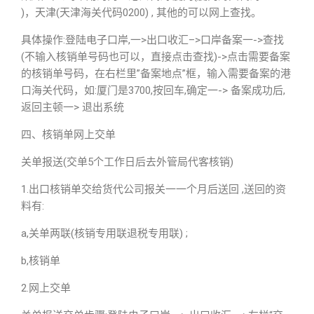
)，天津(天津海关代码0200) , 其他的可以网上查找。
具体操作:登陆电子口岸,一>出口收汇–>口岸备案一->查找
(不输入核销单号码也可以，直接点击查找)->点击需要备案
的核销单号码，在右栏里”备案地点”框，输入需要备案的港
口海关代码，如:厦门是3700,按回车,确定一-> 备案成功后,
返回主顿一> 退出系统
四、核销单网上交单
关单报送(交单5个工作日后去外管局代客核销)
1.出口核销单交给货代公司报关一一个月后送回 ,送回的资
料有:
a,关单两联(核销专用联退税专用联) ;
b,核销单
2.网上交单