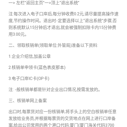
一> 左栏”返回主页”一>顶上“退出系统”
注:每次进入电子口岸后,每分钟收费0.2元,请尽量提高操作速
度,节约操作时间。退出时-定要选择以上“退出系统”步骤,否
则系统默认15分钟后才退出,就会被强制扣除卡内15分钟费
用3.00元。
二、领取核销单(领取单位:外管局)准备以下资料:
1.企业介绍信,加盖公章
2.核销单申领卡(蓝色表皮那本)
3.电子口岸IC卡(OP卡)
注: -般核销单都是针对企业出口情况,按需发放的。
三、核销单网上备案
出口时,每票货对应一份核销单,将手头上的空白核销单任意
发放给业务员,并根据每票货的交货地点在网上进行口岸备
案,给出公司常用的两个港口代码:厦门(厦门海关代码3700