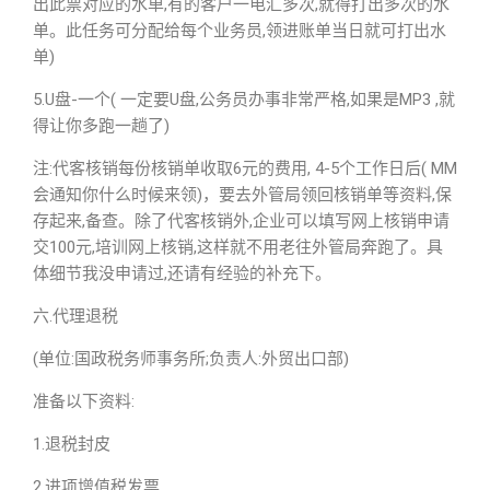
出此票对应的水单,有的客户一电汇多次,就得打出多次的水
单。此任务可分配给每个业务员,领进账单当日就可打出水
单)
5.U盘-一个( 一定要U盘,公务员办事非常严格,如果是MP3 ,就
得让你多跑一趟了)
注:代客核销每份核销单收取6元的费用, 4-5个工作日后( MM
会通知你什么时候来领)，要去外管局领回核销单等资料,保
存起来,备查。除了代客核销外,企业可以填写网上核销申请
交100元,培训网上核销,这样就不用老往外管局奔跑了。具
体细节我没申请过,还请有经验的补充下。
六.代理退税
(单位:国政税务师事务所;负责人:外贸出口部)
准备以下资料:
1.退税封皮
2.进项增值税发票