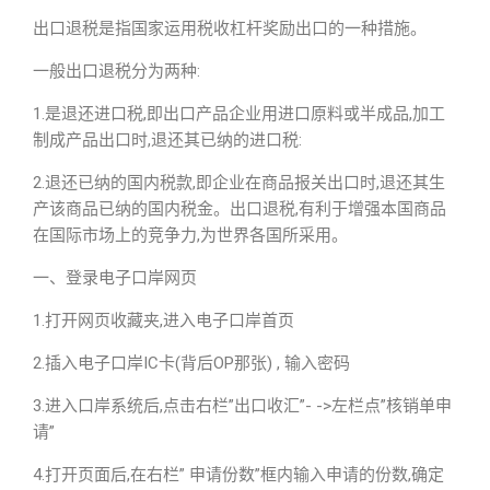
出口退税是指国家运用税收杠杆奖励出口的一种措施。
一般出口退税分为两种:
1.是退还进口税,即出口产品企业用进口原料或半成品,加工
制成产品出口时,退还其已纳的进口税:
2.退还已纳的国内税款,即企业在商品报关出口时,退还其生
产该商品已纳的国内税金。出口退税,有利于增强本国商品
在国际市场上的竞争力,为世界各国所采用。
一、登录电子口岸网页
1.打开网页收藏夹,进入电子口岸首页
2.插入电子口岸IC卡(背后OP那张) , 输入密码
3.进入口岸系统后,点击右栏”出口收汇”- ->左栏点”核销单申
请”
4.打开页面后,在右栏” 申请份数”框内输入申请的份数,确定