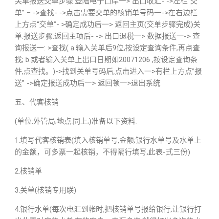
关单报送交单步骤:登陆电子口岸一> 出口收汇- ->左栏“交
单” – ->查找- ->点击需要交单的核销单号码一->在右边栏
上方点“交单”- >确定成功后一> 返回主页(交单步骤完成)关
单.报送步骤:返回主项后- -> 出口退税一> 数据报送一-> 查
询报送一: >查找( a.输入关单后9位,按设定查询条件,再点查
找; b.或者输入关单上出口日期如20071206 ,按设定查询条
件,点查找。)->找到关单号码后,点击进入一>有栏上方点”报
送” ->确定报送成功后一> 返回顿一>退出系统
五、代客核销
(单位:外管局;地点:同上;)准备以下资料:
1.填写代客核销表(填入核销单号,金额;银行水单号及水单上
的金额，可多票一起核销，不得隔行填写,此表-式三份)
2.核销单
3.关单(核销专用联)
4.银行水单(每次电汇到帐时,把核销单号报给银行,让银行打