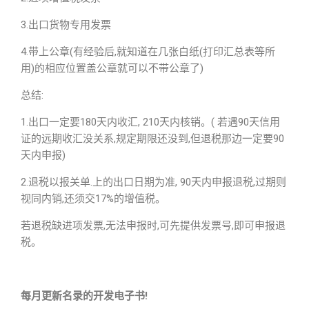
3.出口货物专用发票
4.带上公章(有经验后,就知道在几张白纸(打印汇总表等所
用)的相应位置盖公章就可以不带公章了)
总结:
1.出口一定要180天内收汇, 210天内核销。( 若遇90天信用
证的远期收汇没关系,规定期限还没到,但退税那边一定要90
天内申报)
2.退税以报关单.上的出口日期为准, 90天内申报退税,过期则
视同内销,还须交17%的增值税。
若退税缺进项发票,无法申报时,可先提供发票号,即可申报退
税。
每月更新名录的开发电子书!