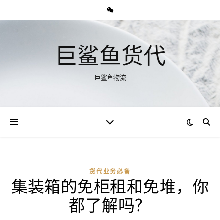
巨鲨鱼货代
巨鲨鱼物流
货代业务必备
集装箱的免柜租和免堆，你
都了解吗？