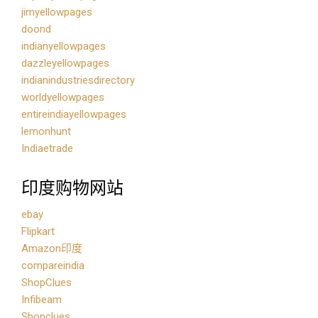
jimyellowpages
doond
indianyellowpages
dazzleyellowpages
indianindustriesdirectory
worldyellowpages
entireindiayellowpages
lemonhunt
Indiaetrade
印度购物网站
ebay
Flipkart
Amazon印度
compareindia
ShopClues
Infibeam
Shopclues