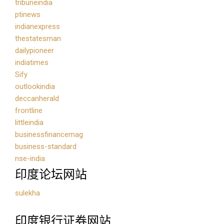
tribuneindia
ptinews
indianexpress
thestatesman
dailypioneer
indiatimes
Sify
outlookindia
deccanherald
frontline
littleindia
businessfinancemag
business-standard
nse-india
印度论坛网站
sulekha
印度银行证券网站