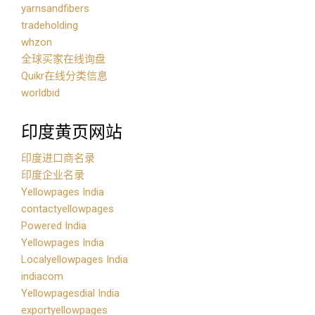
yarnsandfibers
tradeholding
whzon
全球买家在线询盘
Quikr在线分类信息
worldbid
印度黄页网站
印度进口商名录
印度企业名录
Yellowpages India
contactyellowpages
Powered India
Yellowpages India
Localyellowpages India
indiacom
Yellowpagesdial India
exportyellowpages