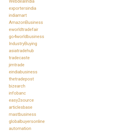
WebdealIndia
exportersindia
indiamart
AmazonBusiness
eworldtradefair
go4worldbusiness
IndustryBuying
asiatradehub
tradecaste
jimtrade
eindiabusiness
thetradepost
bizearch
infobanc
easy2source
articlesbase
mastbusiness
globalbuyersonline
automation