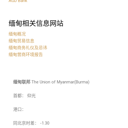
AGD Bank
缅甸相关信息网站
缅甸概况
缅甸贸易信息
缅甸商务礼仪及忌讳
缅甸营商环境报告
缅甸联邦
The Union of Myanmar(Burma)
首都： 仰光
港口：
同北京时差： -1.30