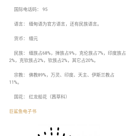
国际电话码： 95
语言： 缅甸语为官方语言，还有民族语言。
货币： 缅元
民族： 缅族占68%，掸族占9%，克伦族占7%，印度族占
2%，克钦族占2%，钦族占2%，其它占20%。
宗教： 佛教89%，万灵、印度、天主、伊斯兰教占
11%。
国花： 红龙船花（茜草科）
巨鲨鱼电子书