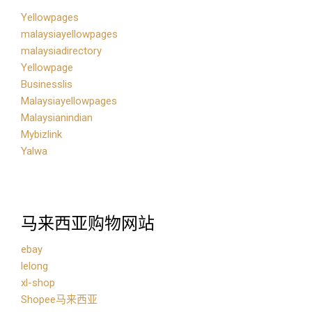
Yellowpages
malaysiayellowpages
malaysiadirectory
Yellowpage
Businesslis
Malaysiayellowpages
Malaysianindian
Mybizlink
Yalwa
马来西亚购物网站
ebay
lelong
xl-shop
Shopee马来西亚