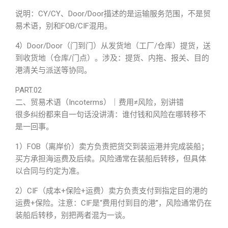
说明：CY/CY、Door/Door描述的是运输服务范围，不是贸
易术语，别和FOB/
CIF
混用。
4）Door/Door（门到门）从发货地（工厂/仓库）提货，送
到收货地（仓库/门点）。涉及：提货、内拖、报关、目的
港清关与派送等协同。
PART.02
二、贸易术语（Incoterms）｜费用≠风险，别讲错
很多纠纷都来自一句话没讲清：谁付钱和风险在哪转移不
是一回事。
1）
FOB
（离岸价）卖方负责把货交到装运港并完成装船；
买方承担海运费及后续。风险通常在装船后转移，但具体
以合同与约定为准。
2）CIF（成本+保险+运费）卖方负责支付到指定目的港的
运费+保险。注意：CIF是“费用付到目的港”，风险通常仍在
装船后转移，别把两者混为一谈。