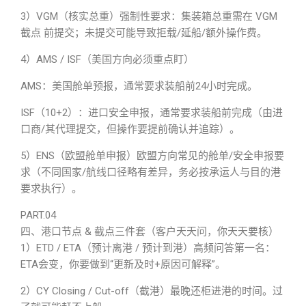
3）VGM（核实总重）强制性要求：集装箱总重需在 VGM
截点 前提交；未提交可能导致拒载/延船/额外操作费。
4）AMS / ISF（美国方向必须重点盯）
AMS：美国舱单预报，通常要求装船前24小时完成。
ISF（10+2）：进口安全申报，通常要求装船前完成（由进
口商/其代理提交，但操作要提前确认并追踪）。
5）ENS（欧盟舱单申报）欧盟方向常见的舱单/安全申报要
求（不同国家/航线口径略有差异，务必按承运人与目的港
要求执行）。
PART.04
四、港口节点 & 截点三件套（客户天天问，你天天要核）
1）ETD / ETA（预计离港 / 预计到港）高频问答第一名：
ETA会变，你要做到“更新及时+原因可解释”。
2）CY Closing / Cut-off（截港）最晚还柜进港的时间。过