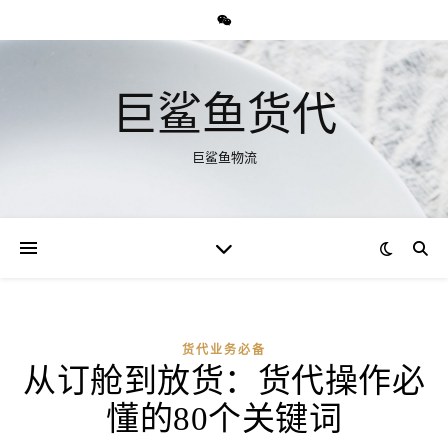
巨鲨鱼货代
巨鲨鱼物流
货代业务必备
从订舱到放货：货代操作必
懂的80个关键词