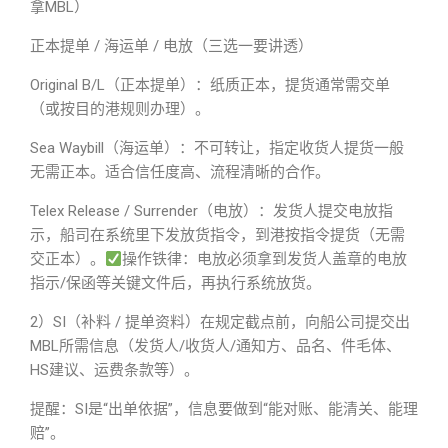
拿MBL）
正本提单 / 海运单 / 电放（三选一要讲透）
Original B/L（正本提单）：纸质正本，提货通常需交单
（或按目的港规则办理）。
Sea Waybill（海运单）：不可转让，指定收货人提货一般
无需正本。适合信任度高、流程清晰的合作。
Telex Release / Surrender（电放）：发货人提交电放指
示，船司在系统里下发放货指令，到港按指令提货（无需
交正本）。
操作铁律：电放必须拿到发货人盖章的电放
指示/保函等关键文件后，再执行系统放货。
2）SI（补料 / 提单资料）在规定截点前，向船公司提交出
MBL所需信息（发货人/收货人/通知方、品名、件毛体、
HS建议、运费条款等）。
提醒：SI是“出单依据”，信息要做到“能对账、能清关、能理
赔”。