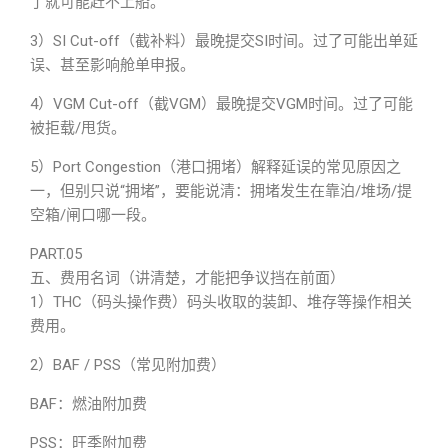
了就可能赶不上船。
3）SI Cut-off（截补料）最晚提交SI时间。过了可能出单延
误、甚至影响舱单申报。
4）VGM Cut-off（截VGM）最晚提交VGM时间。过了可能
被拒载/甩货。
5）Port Congestion（港口拥堵）解释延误的常见原因之
一，但别只说“拥堵”，要能说清：拥堵发生在靠泊/堆场/提
空箱/闸口哪一段。
PART.05
五、费用名词（讲清楚，才能把争议挡在前面）
1）THC（码头操作费）码头收取的装卸、堆存等操作相关
费用。
2）BAF / PSS（常见附加费）
BAF：燃油附加费
PSS：旺季附加费