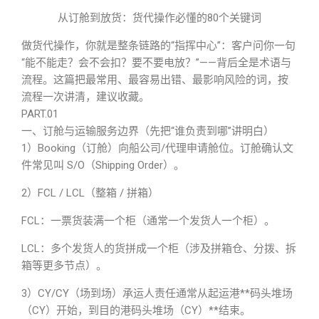
从订舱到放货：货代操作必懂的80个关键词
做货代操作，你就是整条链路的“指挥中心”：客户问你一句
“能不能走？会不会扣？要不要电放？”——背后全是术语与
流程。这篇把最常用、最容易出错、最影响风险的词，按
流程一次讲清，建议收藏。
PART.01
一、订舱与运输服务边界（先把“谁负责到哪”讲明白）
1）Booking（订舱）向船公司/代理申请舱位。订舱确认文
件常见叫
S/O
（Shipping Order）。
2）
FCL
/ LCL（整箱 / 拼箱）
FCL：一票货装满一个柜（通常一个发货人一个柜）。
LCL：多个发货人的货拼成一个柜（涉及拼箱仓、分拨、拆
箱等更多节点）。
3）CY/CY（场到场）承运人责任通常从起运港**码头堆场
（CY）开始，到目的港码头堆场（CY）**结束。