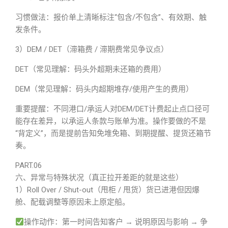
习惯做法：报价单上清晰标注“包含/不包含”、有效期、触
发条件。
3）DEM / DET（滞箱费 / 滞期费常见争议点）
DET（常见理解：码头外超期未还箱的费用）
DEM（常见理解：码头内超期堆存/使用产生的费用）
重要提醒：不同港口/承运人对DEM/DET计费起止点口径可
能存在差异，以承运人条款与账单为准。操作要做的不是
“背定义”，而是提前告知免堆免箱、到期提醒、提货还箱节
奏。
PART.06
六、异常与特殊状况（真正拉开差距的就是这些）
1）Roll Over / Shut-out（甩柜 / 甩货）货已进港但因爆
舱、配载调整等原因未上原定船。
操作动作：第一时间告知客户 → 说明原因与影响 → 争