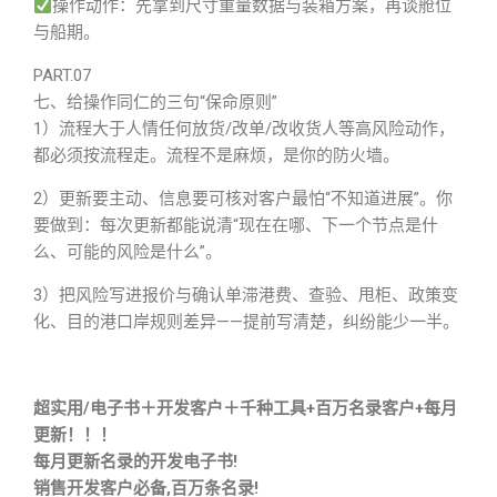
操作动作：先拿到尺寸重量数据与装箱方案，再谈舱位
与船期。
PART.07
七、给操作同仁的三句“保命原则”
1）流程大于人情任何放货/改单/改收货人等高风险动作，
都必须按流程走。流程不是麻烦，是你的防火墙。
2）更新要主动、信息要可核对客户最怕“不知道进展”。你
要做到：每次更新都能说清“现在在哪、下一个节点是什
么、可能的风险是什么”。
3）把风险写进报价与确认单滞港费、查验、甩柜、政策变
化、目的港口岸规则差异——提前写清楚，纠纷能少一半。
超实用/电子书＋开发客户＋千种工具+百万名录客户+每月
更新！！！
每月更新名录的开发电子书!
销售开发客户必备,百万条名录!